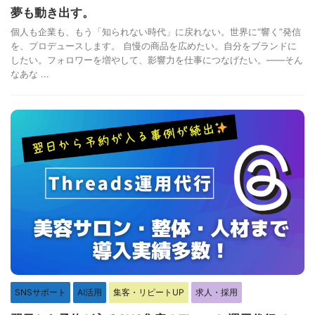
夢も動き出す。
個人も企業も、もう「知られない時代」に戻れない。世界に“響く”発信
を、プロデュースします。 自慢の商品を広めたい。自分をブランドに
したい。フォロワーを増やして、影響力を仕事につなげたい。——そん
なあな ...
SNSサポート
AI活用
集客・リピートUP
求人・採用