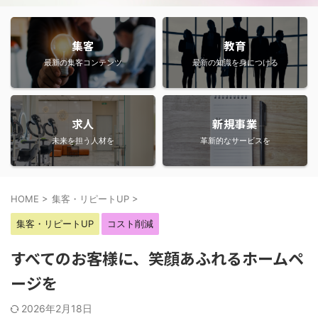
集客
教育
最新の集客コンテンツ
最新の知識を身につける
求人
新規事業
未来を担う人材を
革新的なサービスを
HOME
>
集客・リピートUP
>
集客・リピートUP
コスト削減
すべてのお客様に、笑顔あふれるホームペ
ージを
2026年2月18日