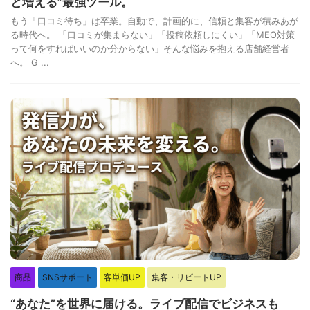
と増える”最強ツール。
もう「口コミ待ち」は卒業。自動で、計画的に、信頼と集客が積みあが
る時代へ。 「口コミが集まらない」「投稿依頼しにくい」「MEO対策
って何をすればいいのか分からない」そんな悩みを抱える店舗経営者
へ。 G ...
商品
SNSサポート
客単価UP
集客・リピートUP
“あなた”を世界に届ける。ライブ配信でビジネスも