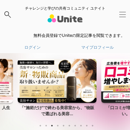
チャレンジと学びの共有コミュニティ ユナイト
無料会員登録でUniteの限定記事を閲覧できます。
無料会
ログイン
マイプロフィール
ら、"物販
「口コミが増えれば、広告費はいらな
採用・集
い。」AIが”勝手に...