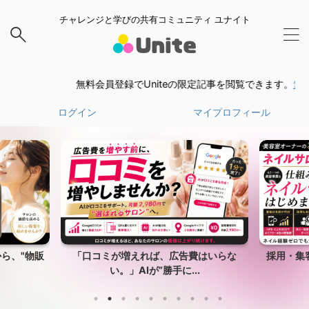
チャレンジと学びの共有コミュニティ ユナイト
無料会員登録でUniteの限定記事を閲覧できます。
無料会員
ログイン
マイプロフィール
はいらな
採用・集客・運営まで仕組み化された、
サロ
.
新しいFCモデル。
い