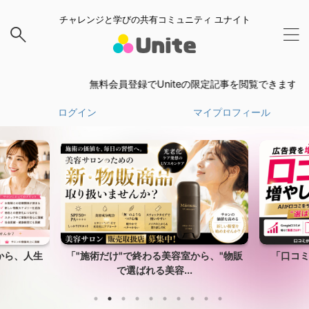
チャレンジと学びの共有コミュニティ ユナイト
無料会員登録でUniteの限定記事を閲覧できます。
無料
ログイン
マイプロフィール
ら、"物販
「口コミが増えれば、広告費はいらな
採用・集
い。」AIが”勝手に...