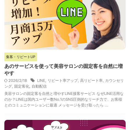
集客・リピートUP
あのサービスを使って美容サロンの固定客を自然に増
やす
2026/2/18
LINE
,
リピート率アップ
,
高リピート率
,
カウンセリ
ング
,
固定客化
,
自動配信
美容サロンの固定客を自然と増やすLINE接客サービス なぜLINE活用な
のか？LINEは国内ユーザー数No.1のSNS圧倒的なリーチ力で、お客様
とのコミュニケーションに最適 メッセージを受け取ったら ...