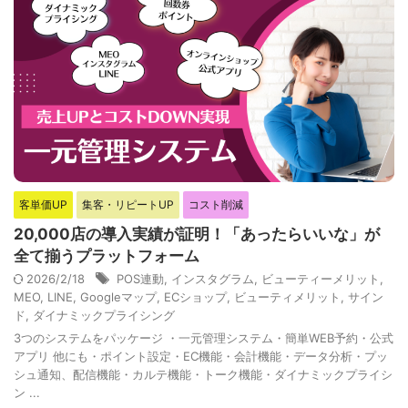
客単価UP
集客・リピートUP
コスト削減
20,000店の導入実績が証明！「あったらいいな」が
全て揃うプラットフォーム
2026/2/18
POS連動
,
インスタグラム
,
ビューティーメリット
,
MEO
,
LINE
,
Googleマップ
,
ECショップ
,
ビューティメリット
,
サイン
ド
,
ダイナミックプライシング
3つのシステムをパッケージ ・一元管理システム・簡単WEB予約・公式
アプリ 他にも・ポイント設定・EC機能・会計機能・データ分析・プッ
シュ通知、配信機能・カルテ機能・トーク機能・ダイナミックプライシ
ン ...