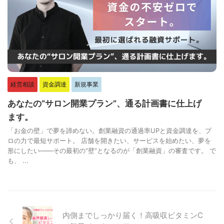
経営相談
資金調達
新規事業
あなたの“サロン開業プラン”、通る計画書に仕上げ
ます。
「お金の壁」で夢を諦めない。創業融資の通過率UPと資金調達を、プ
ロの力で最短サポート。 店舗を開きたい、サービスを始めたい、夢を
形にしたい——その最初の“壁”となるのが「創業融資」の審査です。 で
も、 ...
内側までしっかり届く！高吸収ビタミンC