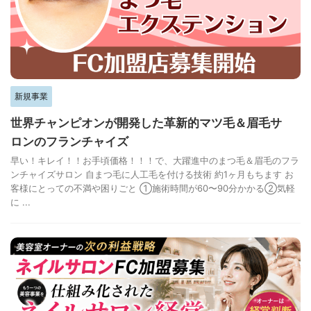
新規事業
世界チャンピオンが開発した革新的マツ毛＆眉毛サ
ロンのフランチャイズ
早い！キレイ！！お手頃価格！！！で、大躍進中のまつ毛＆眉毛のフラ
ンチャイズサロン 自まつ毛に人工毛を付ける技術 約1ヶ月もちます お
客様にとっての不満や困りごと ①施術時間が60〜90分かかる②気軽
に ...