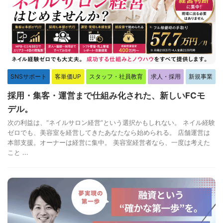
SNSサポート
客単価UP
スタッフ・社員教育
求人・採用
新規事業
採用・集客・運営まで仕組み化された、新しいFCモ
デル。
次の利益は、“ネイルサロン経営”という選択かもしれない。 ネイル経験
ゼロでも、美容室を経営してきたあなたなら始められる。 店舗運営は
本部支援。オーナーは経営に集中。 美容室経営者なら、一度は考えた
こと ...