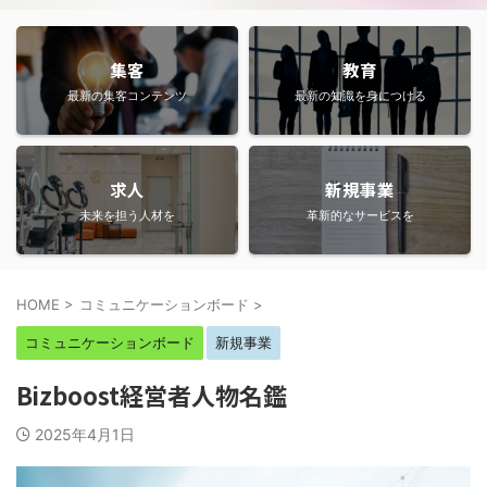
集客
教育
最新の集客コンテンツ
最新の知識を身につける
求人
新規事業
未来を担う人材を
革新的なサービスを
HOME
>
コミュニケーションボード
>
コミュニケーションボード
新規事業
Bizboost経営者人物名鑑
2025年4月1日