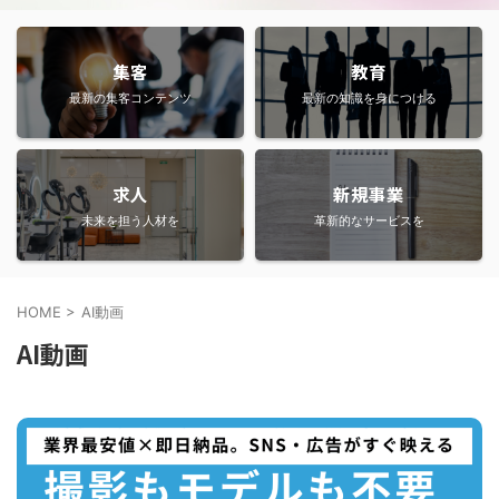
集客
教育
最新の集客コンテンツ
最新の知識を身につける
求人
新規事業
未来を担う人材を
革新的なサービスを
HOME
>
AI動画
AI動画