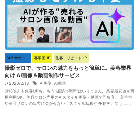
SNSサポート
客単価UP
集客・リピートUP
撮影ゼロで、サロンの魅力をもっと簡単に。美容業界
向け AI画像＆動画制作サービス
2026/2/18
AI画像
,
AI動画
SNS映えも集客UPも、もう“撮影の手間”はいりません。業界最安値＆商
用利用OK。美容サロン専用のAIスタイル画像・動画で即集客。 美容室
や美容サロンの集客に欠かせない、スタイル写真やPR動画。でも… ...