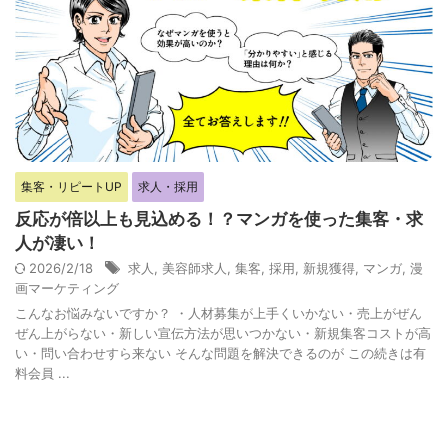
集客・リピートUP
求人・採用
反応が倍以上も見込める！？マンガを使った集客・求
人が凄い！
2026/2/18
求人
,
美容師求人
,
集客
,
採用
,
新規獲得
,
マンガ
,
漫
画マーケティング
こんなお悩みないですか？ ・人材募集が上手くいかない・売上がぜん
ぜん上がらない・新しい宣伝方法が思いつかない・新規集客コストが高
い・問い合わせすら来ない そんな問題を解決できるのが この続きは有
料会員 ...