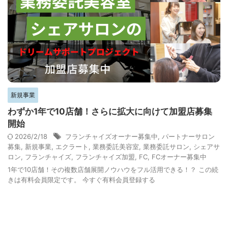
新規事業
わずか1年で10店舗！さらに拡大に向けて加盟店募集
開始
2026/2/18
フランチャイズオーナー募集中
,
パートナーサロン
募集
,
新規事業
,
エクラート
,
業務委託美容室
,
業務委託サロン
,
シェアサ
ロン
,
フランチャイズ
,
フランチャイズ加盟
,
FC
,
FCオーナー募集中
1年で10店舗！その複数店舗展開ノウハウをフル活用できる！？ この続
きは有料会員限定です。 今すぐ有料会員登録する