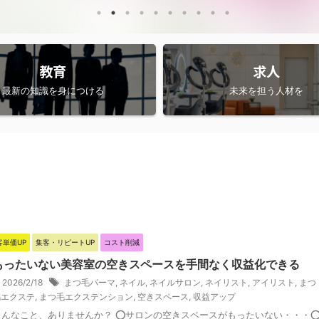
教育
求人
最新の知識を身につける
未来を担う人材を
客単価UP
集客・リピートUP
コスト削減
もったいない美容室の空きスペースを手間なく収益化できる
2026/2/18
まつ毛パーマ
,
ネイル
,
ネイルサロン
,
ネイリスト
,
アイリスト
,
まつ
毛エクステ
,
まつ毛エクステンション
,
空きスペース
,
収益アップ
こんなこと、ありませんか？ ⭕️サロンの空きスペースがもったいない・・・⭕