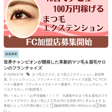
新規事業
世界チャンピオンが開発した革新的マツ毛＆眉毛サロ
ンのフランチャイズ
2026/2/18
まつ毛エクステ
,
まつ毛エクステンション
,
新規事
業
,
ラッシュラッシュ
,
フランチャイズ
,
フランチャイズ加盟
,
FC
,
FCオ
ーナー募集中
,
フランチャイズオーナー募集中
,
アイラッシュサロン
,
マ
ツエクサロン
,
FC制度導入
早い！キレイ！！お手頃価格！！！で、大躍進中のまつ毛＆眉毛のフラ
ンチャイズサロン 自まつ毛に人工毛を付ける技術 約1ヶ月もちます お
客様にとっての不満や困りごと ①施術時間が60〜90分かかる②気軽
に ...