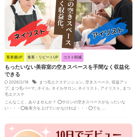
客単価UP
集客・リピートUP
コスト削減
もったいない美容室の空きスペースを手間なく収益化
できる
2026/2/18
まつ毛エクステンション
,
空きスペース
,
収益アッ
プ
,
まつ毛パーマ
,
ネイル
,
ネイルサロン
,
ネイリスト
,
アイリスト
,
まつ
毛エクステ
こんなこと、ありませんか？ ⭕️サロンの空きスペースがもったいな
い・・・⭕️集客力を上げていかなければ・・・⭕️でも ...