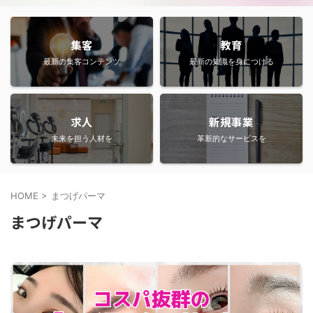
集客
教育
最新の集客コンテンツ
最新の知識を身につける
求人
新規事業
未来を担う人材を
革新的なサービスを
HOME
>
まつげパーマ
まつげパーマ